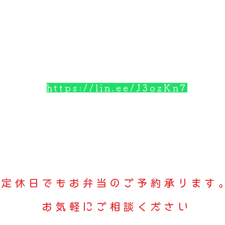
岡県福岡市城南区長尾1丁目17-12 
 092-407-6088 FAX 092-407-6
Eでお店の予約を受付中！いつでも簡単に予約
から公式アカウントを友だち追加して、予約
https://lin.ee/J3ozKn7
業時間
１１：００～１７：００ お弁当がなくなり次
（店内でのお食事は１4:００まで）
定休日 土曜日・日曜日・祝日
定休日でもお弁当のご予約承ります
お気軽にご相談ください