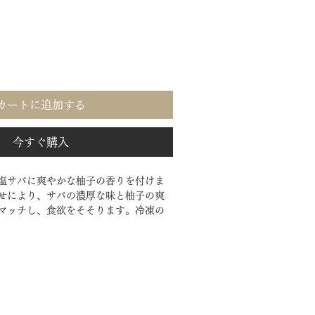
カートに追加する
今すぐ購入
塩サバに爽やかな柚子の香りを付けま
せにより、サバの濃厚な味と柚子の爽
マッチし、食欲をそそります。冷凍の
で、いつでも新鮮な状態でお召し上が
ひ、お試しいただき、贅沢な味わいを