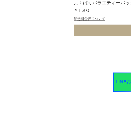
よくばりバラエティーパック
価格
￥1,300
配送料金表について
LIN
​お友達登