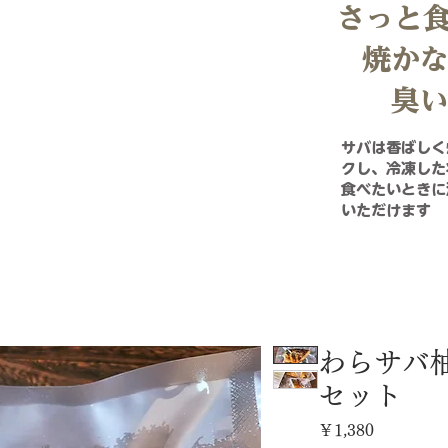
​さっと
​焼か
​臭
​サバは香ばし
クし、冷凍し
食べたいときに
いただけます
わらサバ柚
セット
価
￥1,380