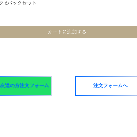
 6パックセット
クイックビュー
カートに追加する
​こちらから簡単にご注文頂けます
Eお友達の方注文フォーム
注文フォームへ
録されているお客様専用です
藁米
WARABEI