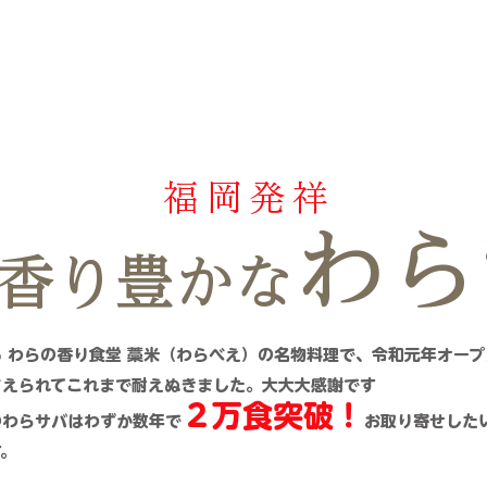
​福岡発祥
わら
の香り豊かな
る わらの香り食堂 藁米（わらべえ）の名物料理で、令和元年オー
さえられてこれまで耐えぬきました。大大大感謝です
２万食突破！
のわらサバはわずか数年で
お取り寄せした
す。